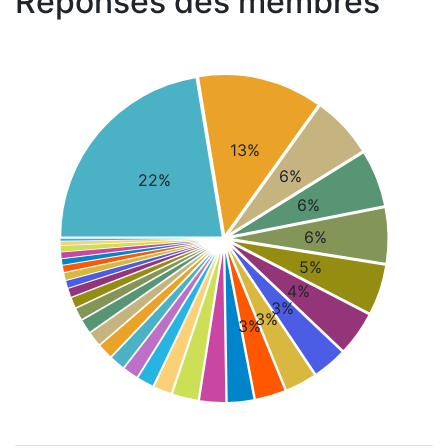
Réponses des membres
13%
6%
22%
6%
6%
5%
4%
3%
3%
3%