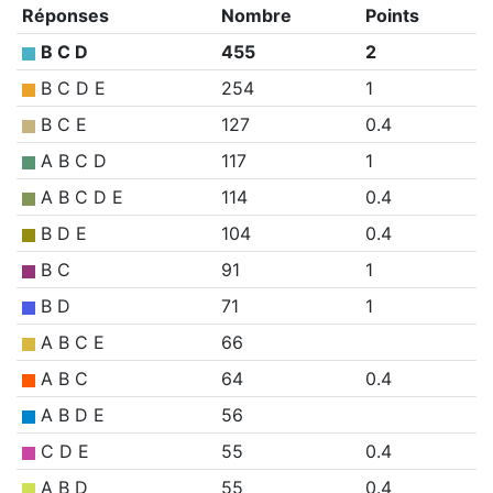
Réponses
Nombre
Points
B C D
455
2
B C D E
254
1
B C E
127
0.4
A B C D
117
1
A B C D E
114
0.4
B D E
104
0.4
B C
91
1
B D
71
1
A B C E
66
A B C
64
0.4
A B D E
56
C D E
55
0.4
A B D
55
0.4