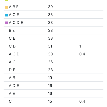
A B E
39
A C E
36
A C D E
33
B E
33
C E
33
C D
31
1
A C D
30
0.4
A C
26
D E
23
A B
19
A D E
16
A E
16
C
15
0.4