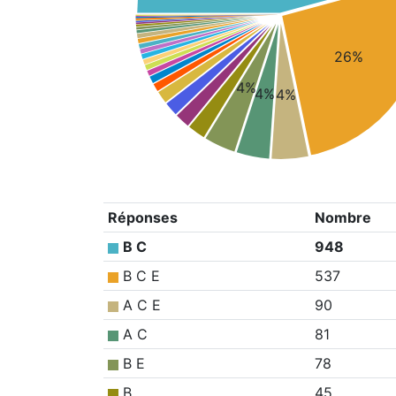
26%
4%
4%
4%
Réponses
Nombre
B C
948
B C E
537
A C E
90
A C
81
B E
78
B
45