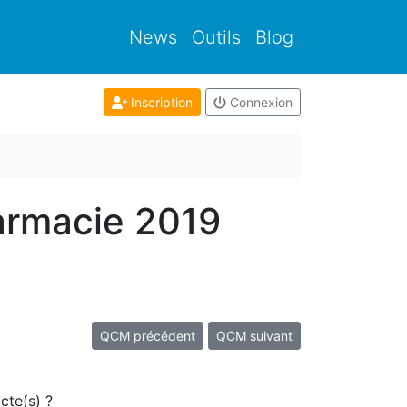
News
Outils
Blog
Inscription
Connexion
armacie 2019
QCM précédent
QCM suivant
cte(s) ?