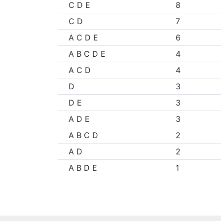
C D E
8
C D
7
A C D E
6
A B C D E
4
A C D
4
D
3
D E
3
A D E
3
A B C D
2
A D
2
A B D E
1