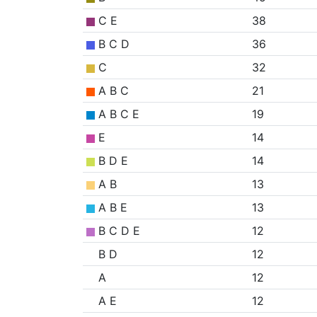
C E
38
B C D
36
C
32
A B C
21
A B C E
19
E
14
B D E
14
A B
13
A B E
13
B C D E
12
B D
12
A
12
A E
12