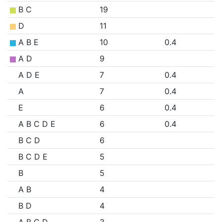
B C
19
D
11
A B E
10
0.4
A D
9
A D E
7
0.4
A
7
0.4
E
6
0.4
A B C D E
6
0.4
B C D
6
B C D E
5
B
5
A B
4
B D
4