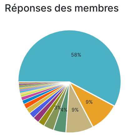
Réponses des membres
58%
9%
3%
4%
9%