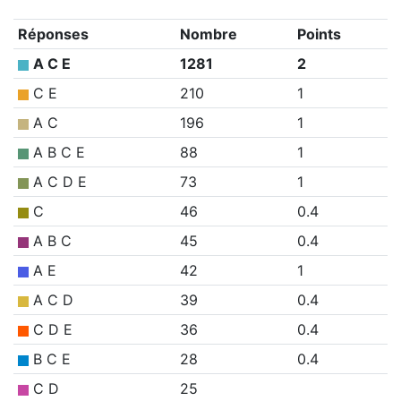
Réponses
Nombre
Points
A C E
1281
2
C E
210
1
A C
196
1
A B C E
88
1
A C D E
73
1
C
46
0.4
A B C
45
0.4
A E
42
1
A C D
39
0.4
C D E
36
0.4
B C E
28
0.4
C D
25