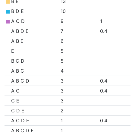
B E
13
B D E
10
A C D
9
1
A B D E
7
0.4
A B E
6
E
5
B C D
5
A B C
4
A B C D
3
0.4
A C
3
0.4
C E
3
C D E
2
A C D E
1
0.4
A B C D E
1