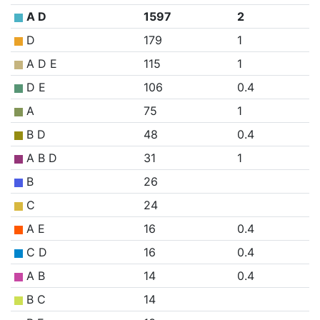
A D
1597
2
D
179
1
A D E
115
1
D E
106
0.4
A
75
1
B D
48
0.4
A B D
31
1
B
26
C
24
A E
16
0.4
C D
16
0.4
A B
14
0.4
B C
14