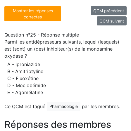
Montrer les réponses
QCM précédent
correctes
QCM suivant
Question n°25 - Réponse multiple
Parmi les antidépresseurs suivants, lequel (lesquels)
est (sont) un (des) inhibiteur(s) de la monoamine
oxydase ?
A - Iproniazide
B - Amitriptyline
C - Fluoxétine
D - Moclobémide
E - Agomélatine
Ce QCM est tagué
par les membres.
Pharmacologie
Réponses des membres