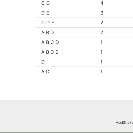
C D
4
D E
3
C D E
2
A B D
2
A B C D
1
A B D E
1
D
1
A D
1
MedShake.n