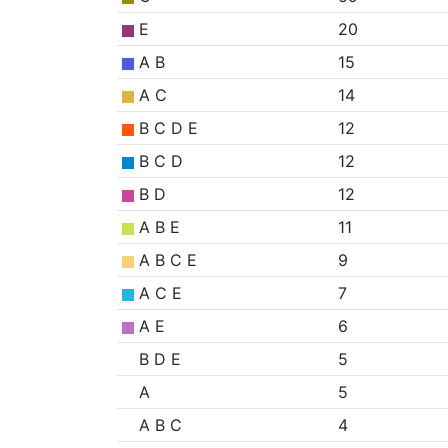
E
20
A B
15
A C
14
B C D E
12
B C D
12
B D
12
A B E
11
A B C E
9
A C E
7
A E
6
B D E
5
A
5
A B C
4