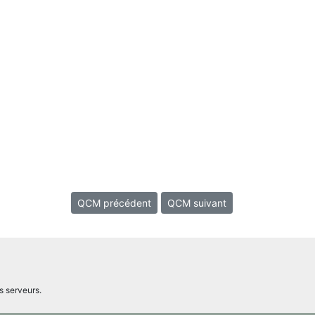
QCM précédent
QCM suivant
s serveurs.