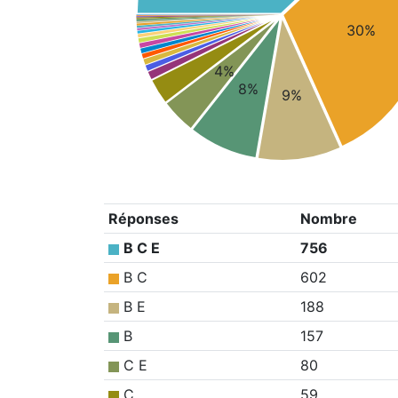
30%
4%
8%
9%
Réponses
Nombre
B C E
756
B C
602
B E
188
B
157
C E
80
C
59