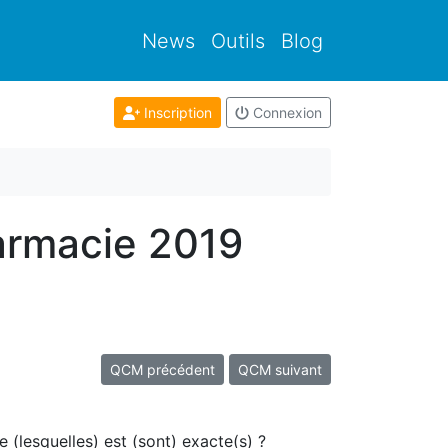
News
Outils
Blog
Inscription
Connexion
armacie 2019
QCM précédent
QCM suivant
 (lesquelles) est (sont) exacte(s) ?