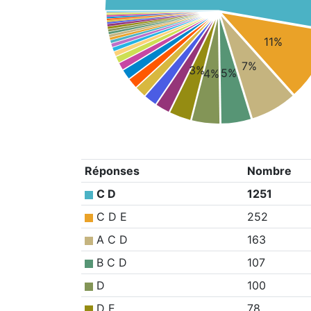
11%
7%
3%
5%
4%
Réponses
Nombre
C D
1251
C D E
252
A C D
163
B C D
107
D
100
D E
78