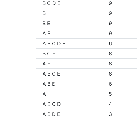
B C D E
9
B
9
B E
9
A B
9
A B C D E
6
B C E
6
A E
6
A B C E
6
A B E
6
A
5
A B C D
4
A B D E
3