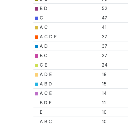
B D
52
C
47
A C
41
A C D E
37
A D
37
B C
27
C E
24
A D E
18
A B D
15
A C E
14
B D E
11
E
10
A B C
10