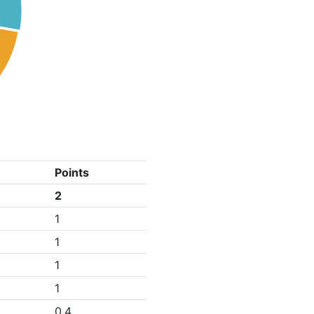
Points
2
1
1
1
1
0.4