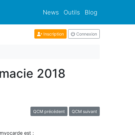
News
Outils
Blog
Inscription
Connexion
rmacie 2018
QCM précédent
QCM suivant
 myocarde est :