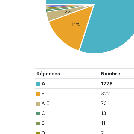
3%
14%
Réponses
Nombre
A
1778
E
322
A E
73
C
13
B
11
D
7