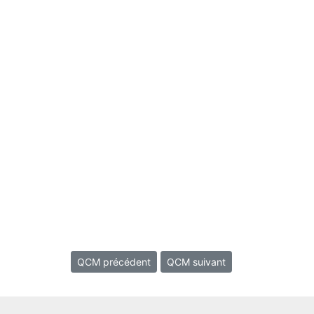
QCM précédent
QCM suivant