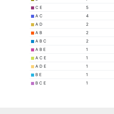
C E
5
A C
4
A D
2
A B
2
A B C
2
A B E
1
A C E
1
A D E
1
B E
1
B C E
1