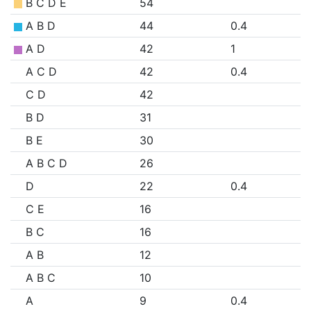
B C D E
54
A B D
44
0.4
A D
42
1
A C D
42
0.4
C D
42
B D
31
B E
30
A B C D
26
D
22
0.4
C E
16
B C
16
A B
12
A B C
10
A
9
0.4