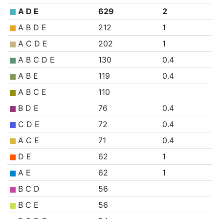
A D E
629
2
A B D E
212
1
A C D E
202
1
A B C D E
130
0.4
A B E
119
0.4
A B C E
110
B D E
76
0.4
C D E
72
0.4
A C E
71
0.4
D E
62
1
A E
62
1
B C D
56
B C E
56