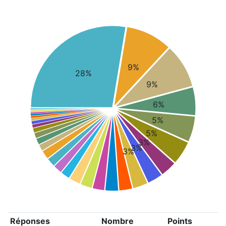
9%
28%
9%
6%
5%
5%
3%
3%
3%
Réponses
Nombre
Points