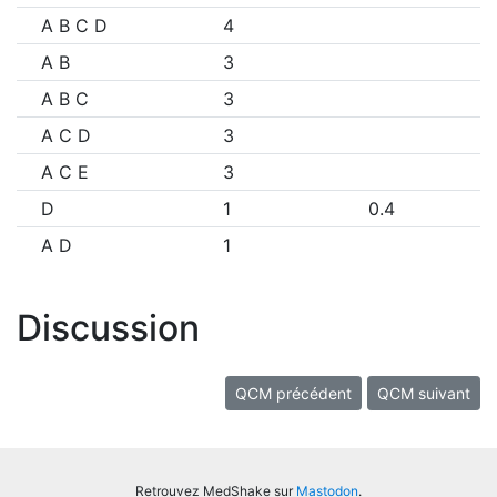
A B C D
4
A B
3
A B C
3
A C D
3
A C E
3
D
1
0.4
A D
1
Discussion
QCM précédent
QCM suivant
Retrouvez MedShake sur
Mastodon
.