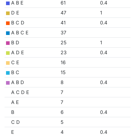
A B E
61
0.4
D E
47
1
B C D
41
0.4
A B C E
37
B D
25
1
A D E
23
0.4
C E
16
B C
15
A B D
8
0.4
A C D E
7
A E
7
B
6
0.4
C D
5
E
4
0.4