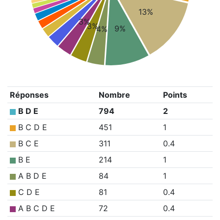
13%
3%
3%
9%
4%
Réponses
Nombre
Points
B D E
794
2
B C D E
451
1
B C E
311
0.4
B E
214
1
A B D E
84
1
C D E
81
0.4
A B C D E
72
0.4