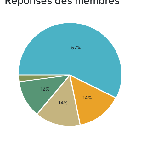
Réponses des membres
57%
12%
14%
14%