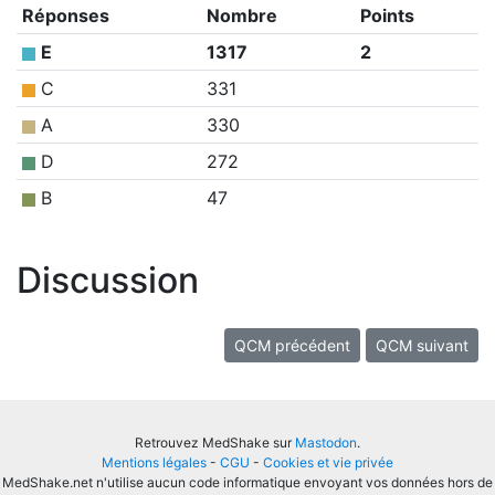
Réponses
Nombre
Points
E
1317
2
C
331
A
330
D
272
B
47
Discussion
QCM précédent
QCM suivant
Retrouvez MedShake sur
Mastodon
.
Mentions légales
-
CGU
-
Cookies et vie privée
MedShake.net n'utilise aucun code informatique envoyant vos données hors de