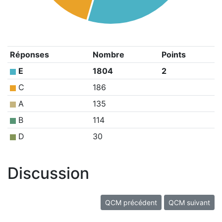
Réponses
Nombre
Points
E
1804
2
C
186
A
135
B
114
D
30
Discussion
QCM précédent
QCM suivant