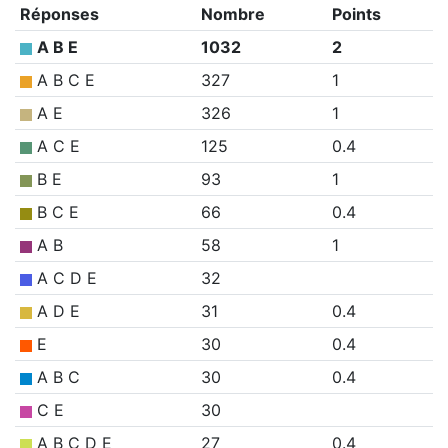
Réponses
Nombre
Points
A B E
1032
2
A B C E
327
1
A E
326
1
A C E
125
0.4
B E
93
1
B C E
66
0.4
A B
58
1
A C D E
32
A D E
31
0.4
E
30
0.4
A B C
30
0.4
C E
30
A B C D E
27
0.4