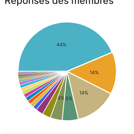
Réponses des membres
44%
14%
14%
4%
5%