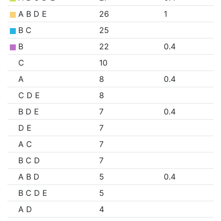
A B D E
26
1
B C
25
B
22
0.4
C
10
A
8
0.4
C D E
8
B D E
7
0.4
D E
7
A C
7
B C D
7
A B D
5
0.4
B C D E
5
A D
4