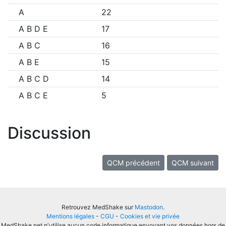
A
22
A B D E
17
A B C
16
A B E
15
A B C D
14
A B C E
5
Discussion
QCM précédent
QCM suivant
Retrouvez MedShake sur
Mastodon
.
Mentions légales
-
CGU
-
Cookies et vie privée
MedShake.net n'utilise aucun code informatique envoyant vos données hors de