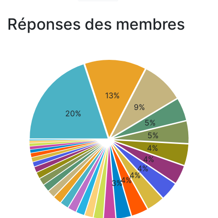
Réponses des membres
13%
9%
20%
5%
5%
4%
4%
4%
4%
4%
3%