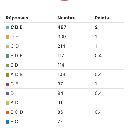
Réponses
Nombre
Points
C D E
487
2
D E
309
1
C D
214
1
B D E
117
0.4
B D
114
A D E
109
0.4
C E
97
1
D
94
0.4
A D
91
B C D
86
0.4
B C
77