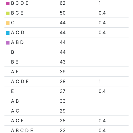
B C D E
62
1
B C E
50
0.4
C
44
0.4
A C D
44
0.4
A B D
44
B
44
B E
43
A E
39
A C D E
38
1
E
37
0.4
A B
33
A C
29
A C E
25
0.4
A B C D E
23
0.4