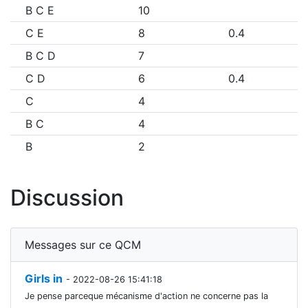
B C E
10
C E
8
0.4
B C D
7
C D
6
0.4
C
4
B C
4
B
2
Discussion
Messages sur ce QCM
Girls in
- 2022-08-26 15:41:18
Je pense parceque mécanisme d'action ne concerne pas la