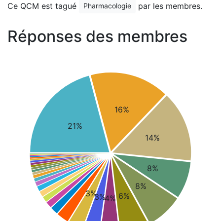
Ce QCM est tagué
par les membres.
Pharmacologie
Réponses des membres
16%
21%
14%
8%
8%
3%
6%
3%
4%