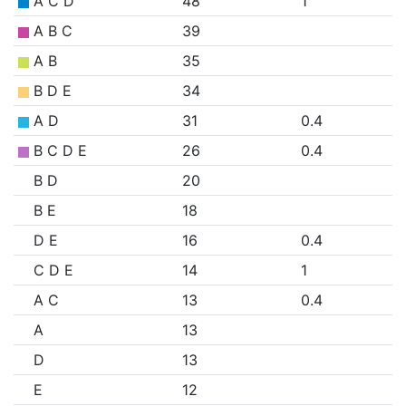
A C D
48
1
A B C
39
A B
35
B D E
34
A D
31
0.4
B C D E
26
0.4
B D
20
B E
18
D E
16
0.4
C D E
14
1
A C
13
0.4
A
13
D
13
E
12