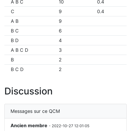
A B C
10
0.4
C
9
0.4
A B
9
B C
6
B D
4
A B C D
3
B
2
B C D
2
Discussion
Messages sur ce QCM
Ancien membre
- 2022-10-27 12:01:05