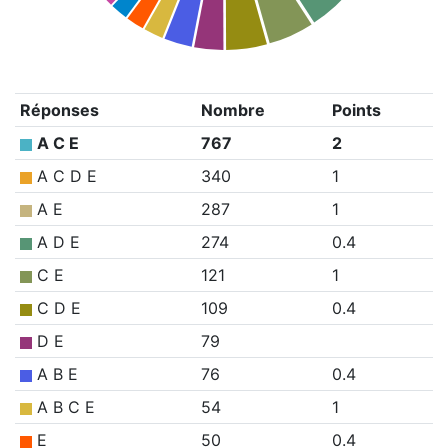
Réponses
Nombre
Points
A C E
767
2
A C D E
340
1
A E
287
1
A D E
274
0.4
C E
121
1
C D E
109
0.4
D E
79
A B E
76
0.4
A B C E
54
1
E
50
0.4