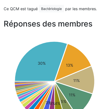
Ce QCM est tagué
par les membres.
Bactériologie
Réponses des membres
30%
13%
11%
11%
5%
3%
3%
4%