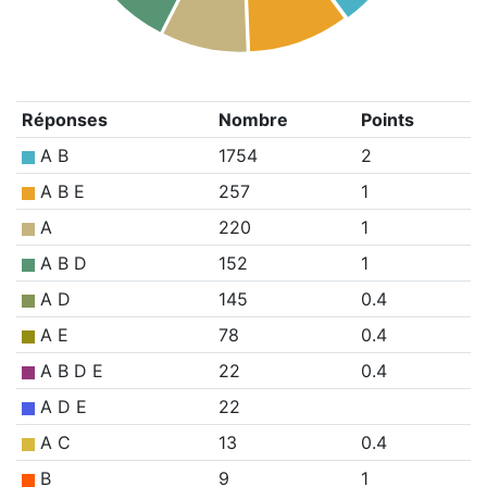
Réponses
Nombre
Points
A B
1754
2
A B E
257
1
A
220
1
A B D
152
1
A D
145
0.4
A E
78
0.4
A B D E
22
0.4
A D E
22
A C
13
0.4
B
9
1