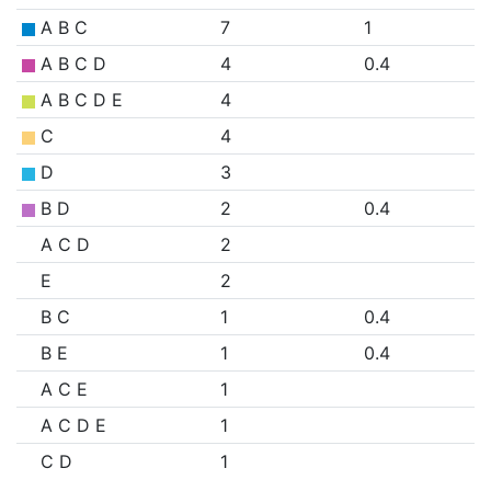
A B C
7
1
A B C D
4
0.4
A B C D E
4
C
4
D
3
B D
2
0.4
A C D
2
E
2
B C
1
0.4
B E
1
0.4
A C E
1
A C D E
1
C D
1