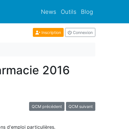
News
Outils
Blog
Inscription
Connexion
armacie 2016
QCM précédent
QCM suivant
ns d'emploi particulières.