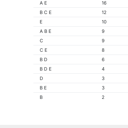
A E
16
B C E
12
E
10
A B E
9
C
9
C E
8
B D
6
B D E
4
D
3
B E
3
B
2