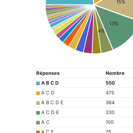
15%
13%
4%
Réponses
Nombre
A B C D
550
A C D
475
A B C D E
364
A C D E
330
A C
100
A C E
75