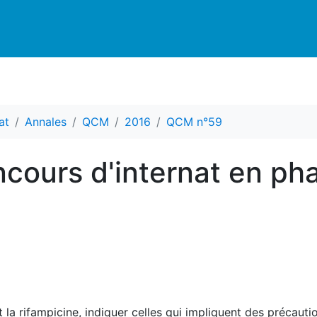
at
Annales
QCM
2016
QCM n°59
cours d'internat en ph
la rifampicine, indiquer celles qui impliquent des précautio