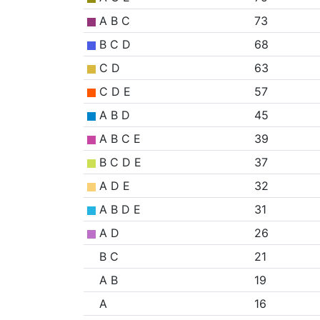
A B C
73
B C D
68
C D
63
C D E
57
A B D
45
A B C E
39
B C D E
37
A D E
32
A B D E
31
A D
26
B C
21
A B
19
A
16