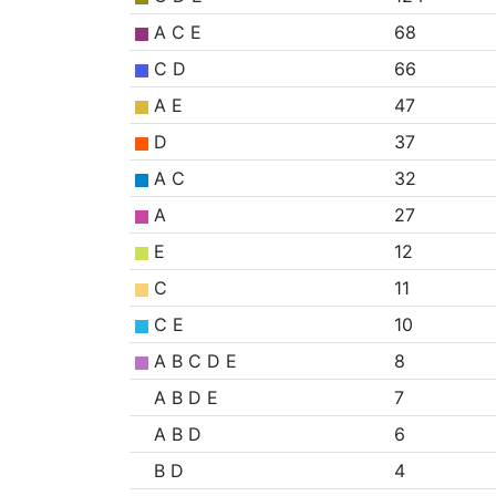
A C E
68
C D
66
A E
47
D
37
A C
32
A
27
E
12
C
11
C E
10
A B C D E
8
A B D E
7
A B D
6
B D
4