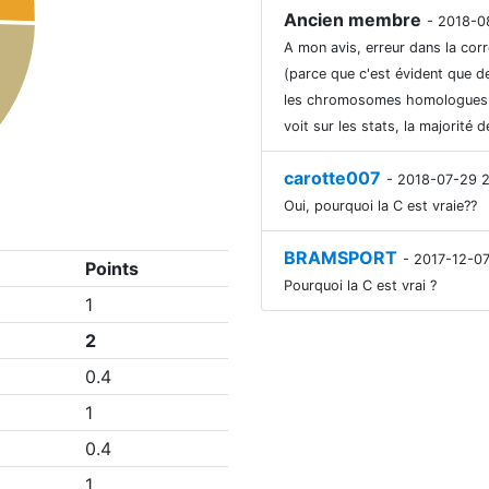
Ancien membre
- 2018-0
A mon avis, erreur dans la corr
(parce que c'est évident que d
les chromosomes homologues pe
voit sur les stats, la majorité 
carotte007
- 2018-07-29 
Oui, pourquoi la C est vraie??
BRAMSPORT
- 2017-12-07
Points
Pourquoi la C est vrai ?
1
2
0.4
1
0.4
1