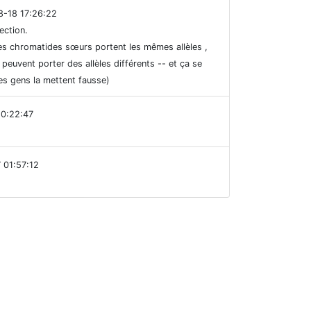
8-18 17:26:22
ection.
es chromatides sœurs portent les mêmes allèles ,
uvent porter des allèles différents -- et ça se
des gens la mettent fausse)
20:22:47
 01:57:12