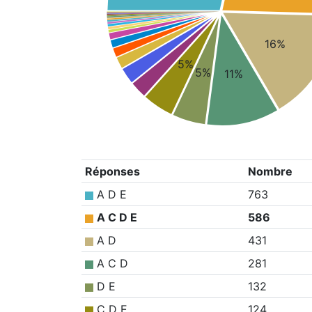
16%
5%
5%
11%
Réponses
Nombre
A D E
763
A C D E
586
A D
431
A C D
281
D E
132
C D E
124