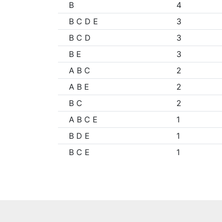
B
4
B C D E
3
B C D
3
B E
3
A B C
2
A B E
2
B C
2
A B C E
1
B D E
1
B C E
1