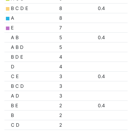
B C D E
8
0.4
A
8
E
7
A B
5
0.4
A B D
5
B D E
4
D
4
C E
3
0.4
B C D
3
A D
3
B E
2
0.4
B
2
C D
2