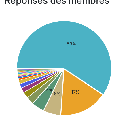
Réponses des membres
59%
4%
17%
6%