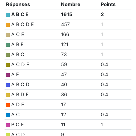
Réponses
Nombre
Points
A B C E
1615
2
A B C D E
457
1
A C E
166
1
A B E
121
1
A B C
73
1
A C D E
59
0.4
A E
47
0.4
A B C D
40
0.4
A B D E
36
0.4
A D E
17
A C
12
0.4
B C E
11
1
A C D
9