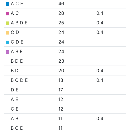
A C E
46
A C
28
0.4
A B D E
25
0.4
C D
24
0.4
C D E
24
A B E
24
B D E
23
B D
20
0.4
B C D E
18
0.4
D E
17
A E
12
C E
12
A B
11
0.4
B C E
11