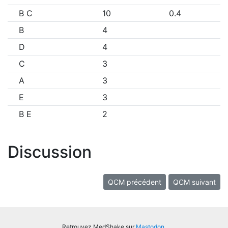
B C
10
0.4
B
4
D
4
C
3
A
3
E
3
B E
2
Discussion
QCM précédent
QCM suivant
Retrouvez MedShake sur
Mastodon
.