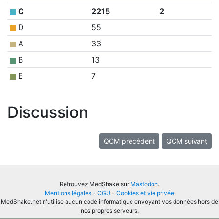
C
2215
2
D
55
A
33
B
13
E
7
Discussion
QCM précédent
QCM suivant
Retrouvez MedShake sur
Mastodon
.
Mentions légales
-
CGU
-
Cookies et vie privée
MedShake.net n'utilise aucun code informatique envoyant vos données hors de
nos propres serveurs.