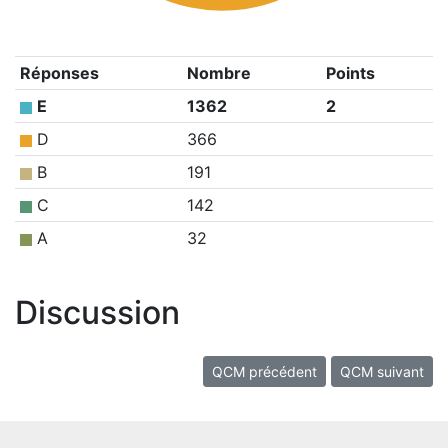
Réponses
Nombre
Points
E
1362
2
D
366
B
191
C
142
A
32
Discussion
QCM précédent
QCM suivant