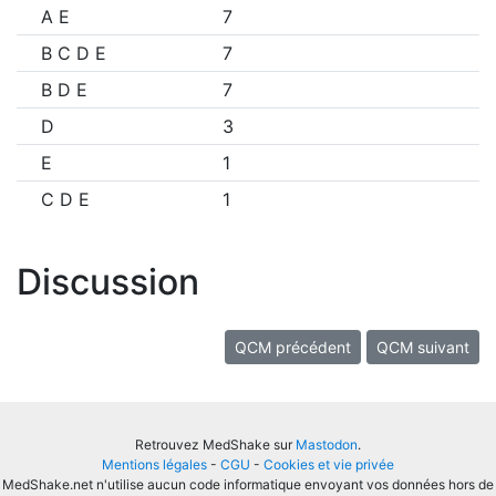
A E
7
B C D E
7
B D E
7
D
3
E
1
C D E
1
Discussion
QCM précédent
QCM suivant
Retrouvez MedShake sur
Mastodon
.
Mentions légales
-
CGU
-
Cookies et vie privée
MedShake.net n'utilise aucun code informatique envoyant vos données hors de