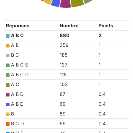
Réponses
Nombre
Points
A B C
880
2
A B
259
1
B C
185
1
A B C E
127
1
A B C D
115
1
A C
103
1
A B D
87
0.4
A B E
69
0.4
B
59
0.4
B C D
59
0.4