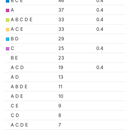
B C E
46
0.4
A
37
0.4
A B C D E
33
0.4
A C E
33
0.4
B D
29
C
25
0.4
B E
23
A C D
19
0.4
A D
13
A B D E
11
A D E
10
C E
9
C D
8
A C D E
7