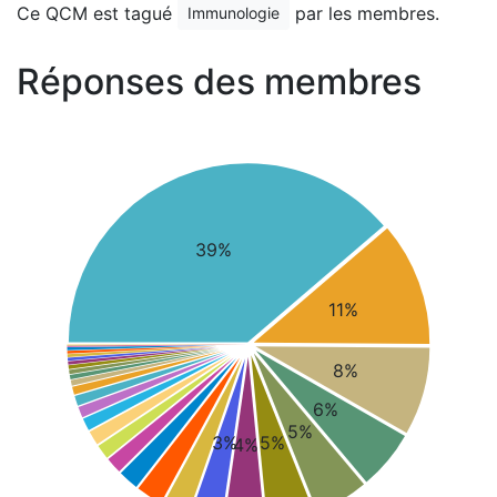
Ce QCM est tagué
par les membres.
Immunologie
Réponses des membres
39%
11%
8%
6%
5%
3%
5%
4%