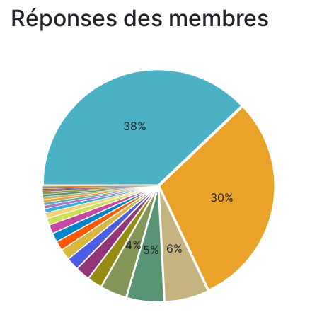
Réponses des membres
38%
30%
4%
6%
5%