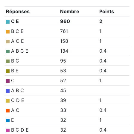
Réponses
Nombre
Points
C E
960
2
B C E
761
1
A C E
158
1
A B C E
134
0.4
B C
95
0.4
B E
53
0.4
C
52
1
A B C
45
C D E
39
1
A C
33
0.4
E
32
1
B C D E
32
0.4