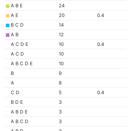
A B E
24
A E
20
0.4
B C D
14
A B
12
A C D E
10
0.4
A C D
10
A B C D E
10
B
9
A
8
C D
5
0.4
B D E
3
A B D E
3
A B C D
3