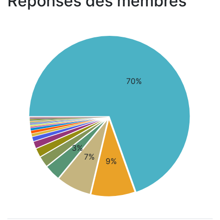
Réponses des membres
70%
3%
7%
9%