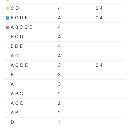
C D
4
0.4
B C D E
4
0.4
A B C D E
4
B C D
4
B D E
4
A D
4
A C D E
3
0.4
B
3
A
3
A B C
2
A C D
2
A B
2
D
1