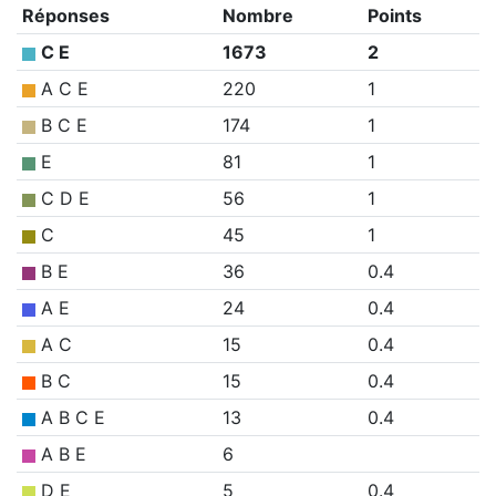
Réponses
Nombre
Points
C E
1673
2
A C E
220
1
B C E
174
1
E
81
1
C D E
56
1
C
45
1
B E
36
0.4
A E
24
0.4
A C
15
0.4
B C
15
0.4
A B C E
13
0.4
A B E
6
D E
5
0.4