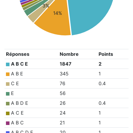
3%
14%
Réponses
Nombre
Points
A B C E
1847
2
A B E
345
1
C E
76
0.4
E
56
A B D E
26
0.4
A C E
24
1
A B C
21
1
A B C D E
20
1