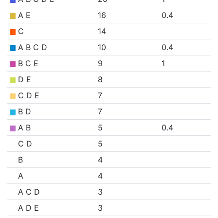
A E
16
0.4
C
14
A B C D
10
0.4
B C E
9
1
D E
8
C D E
7
B D
7
A B
5
0.4
C D
5
B
4
A
4
A C D
3
A D E
3