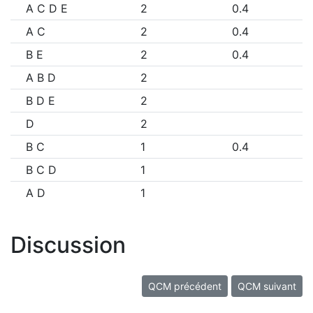
A C D E
2
0.4
A C
2
0.4
B E
2
0.4
A B D
2
B D E
2
D
2
B C
1
0.4
B C D
1
A D
1
Discussion
QCM précédent
QCM suivant