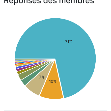
Réponses des membres
71%
7%
10%