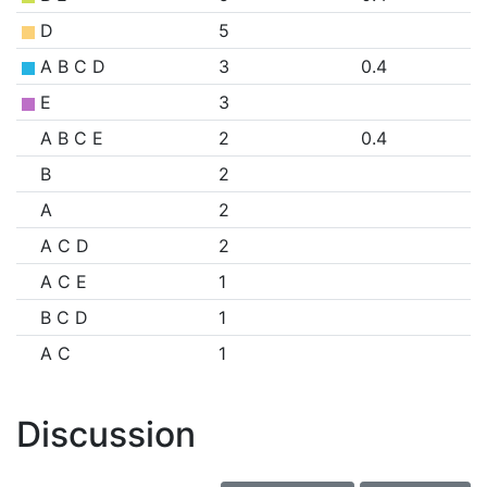
D
5
A B C D
3
0.4
E
3
A B C E
2
0.4
B
2
A
2
A C D
2
A C E
1
B C D
1
A C
1
Discussion