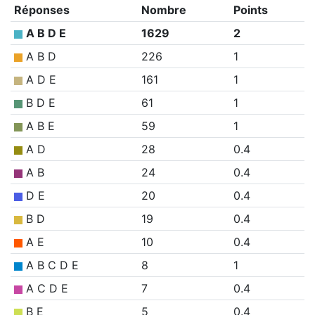
Réponses
Nombre
Points
A B D E
1629
2
A B D
226
1
A D E
161
1
B D E
61
1
A B E
59
1
A D
28
0.4
A B
24
0.4
D E
20
0.4
B D
19
0.4
A E
10
0.4
A B C D E
8
1
A C D E
7
0.4
B E
5
0.4