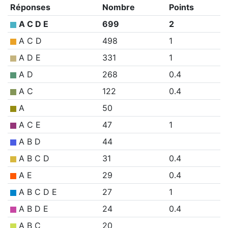
Réponses
Nombre
Points
A C D E
699
2
A C D
498
1
A D E
331
1
A D
268
0.4
A C
122
0.4
A
50
A C E
47
1
A B D
44
A B C D
31
0.4
A E
29
0.4
A B C D E
27
1
A B D E
24
0.4
A B C
20