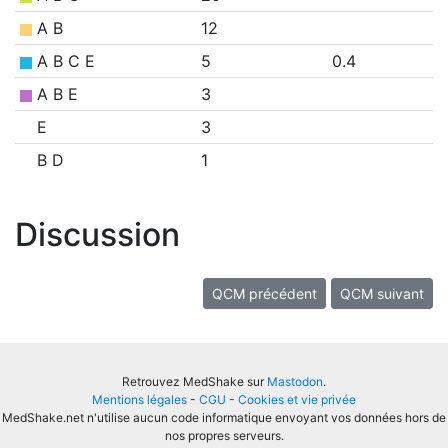
A B
12
A B C E
5
0.4
A B E
3
E
3
B D
1
Discussion
QCM précédent
QCM suivant
Retrouvez MedShake sur
Mastodon
.
Mentions légales
-
CGU
-
Cookies et vie privée
MedShake.net n'utilise aucun code informatique envoyant vos données hors de
nos propres serveurs.