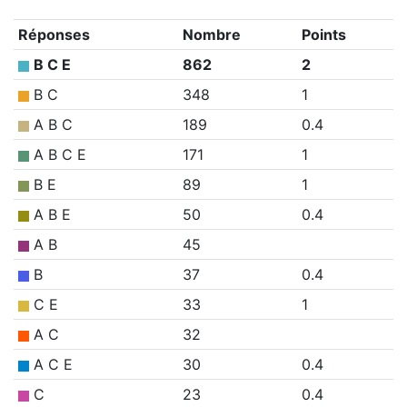
Réponses
Nombre
Points
B C E
862
2
B C
348
1
A B C
189
0.4
A B C E
171
1
B E
89
1
A B E
50
0.4
A B
45
B
37
0.4
C E
33
1
A C
32
A C E
30
0.4
C
23
0.4