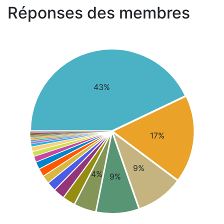
Réponses des membres
43%
17%
9%
4%
9%