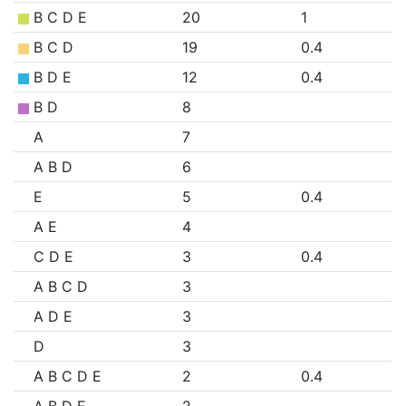
B C D E
20
1
B C D
19
0.4
B D E
12
0.4
B D
8
A
7
A B D
6
E
5
0.4
A E
4
C D E
3
0.4
A B C D
3
A D E
3
D
3
A B C D E
2
0.4