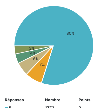
80%
3%
4%
6%
7%
Réponses
Nombre
Points
B
1772
2