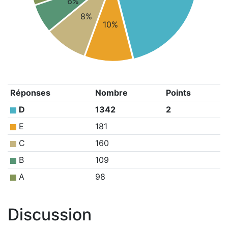
6%
8%
10%
Réponses
Nombre
Points
D
1342
2
E
181
C
160
B
109
A
98
Discussion