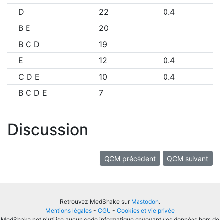
D
22
0.4
B E
20
B C D
19
E
12
0.4
C D E
10
0.4
B C D E
7
Discussion
QCM précédent
QCM suivant
Retrouvez MedShake sur
Mastodon
.
Mentions légales
-
CGU
-
Cookies et vie privée
MedShake.net n'utilise aucun code informatique envoyant vos données hors de