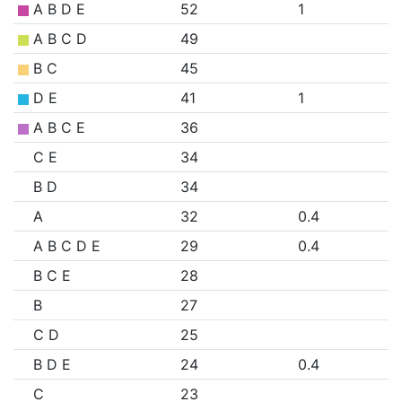
A B D E
52
1
A B C D
49
B C
45
D E
41
1
A B C E
36
C E
34
B D
34
A
32
0.4
A B C D E
29
0.4
B C E
28
B
27
C D
25
B D E
24
0.4
C
23