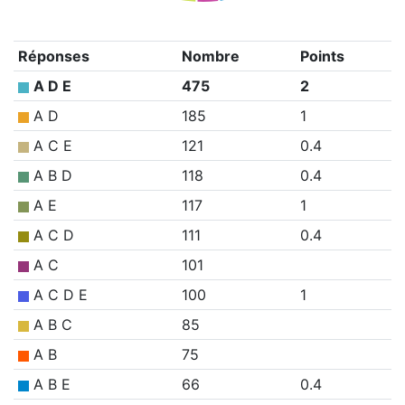
Réponses
Nombre
Points
A D E
475
2
A D
185
1
A C E
121
0.4
A B D
118
0.4
A E
117
1
A C D
111
0.4
A C
101
A C D E
100
1
A B C
85
A B
75
A B E
66
0.4