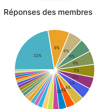
Réponses des membres
9%
6%
22%
6%
6%
5%
5%
5%
4%
4%
3%