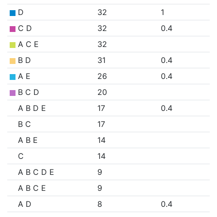
D
32
1
C D
32
0.4
A C E
32
B D
31
0.4
A E
26
0.4
B C D
20
A B D E
17
0.4
B C
17
A B E
14
C
14
A B C D E
9
A B C E
9
A D
8
0.4