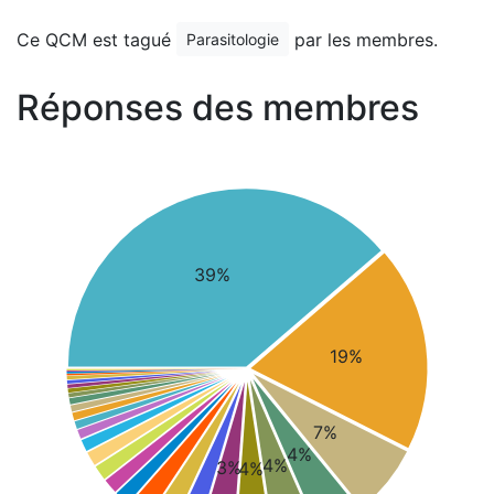
Ce QCM est tagué
par les membres.
Parasitologie
Réponses des membres
39%
19%
7%
4%
4%
3%
4%