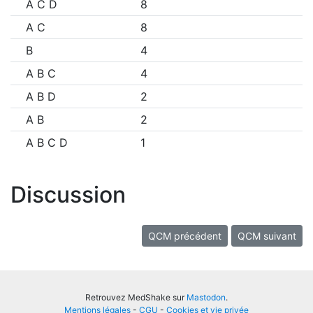
A C D
8
A C
8
B
4
A B C
4
A B D
2
A B
2
A B C D
1
Discussion
QCM précédent
QCM suivant
Retrouvez MedShake sur
Mastodon
.
Mentions légales
-
CGU
-
Cookies et vie privée