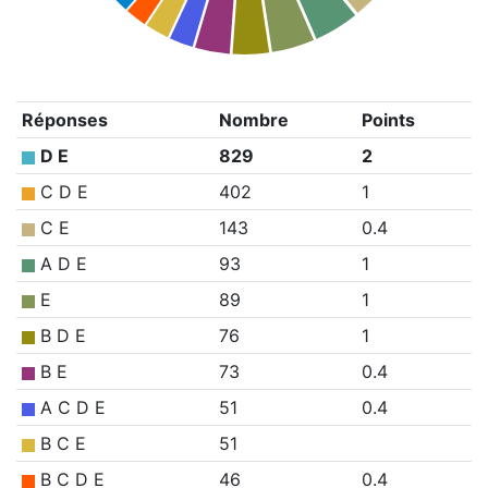
Réponses
Nombre
Points
D E
829
2
C D E
402
1
C E
143
0.4
A D E
93
1
E
89
1
B D E
76
1
B E
73
0.4
A C D E
51
0.4
B C E
51
B C D E
46
0.4