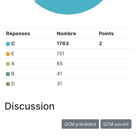
Réponses
Nombre
Points
C
1763
2
E
131
A
65
B
41
D
31
Discussion
QCM précédent
QCM suivant