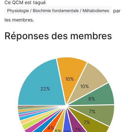
Ce QCM est tagué
par
Physiologie / Biochimie fondamentale / Métabolismes
les membres.
Réponses des membres
10%
10%
22%
8%
7%
7%
4%
7%
5%