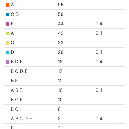
A C
95
C D
58
E
44
0.4
A
42
0.4
C
32
D
26
0.4
B D E
18
0.4
B C D E
17
B E
12
A B E
10
0.4
B C E
10
B C
6
A B C D E
3
0.4
B
3