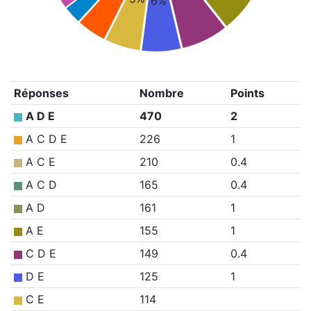
6%
Réponses
Nombre
Points
A D E
470
2
A C D E
226
1
A C E
210
0.4
A C D
165
0.4
A D
161
1
A E
155
1
C D E
149
0.4
D E
125
1
C E
114