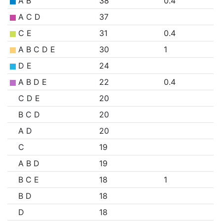
A B
38
0.4
A C D
37
C E
31
0.4
A B C D E
30
1
D E
24
A B D E
22
0.4
C D E
20
B C D
20
A D
20
C
19
A B D
19
B C E
18
1
B D
18
D
18