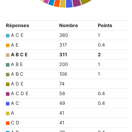
Réponses
Nombre
Points
A C E
380
1
A E
317
0.4
A B C E
311
2
A B E
200
1
A B C
106
1
A D E
74
A C D E
58
0.4
A C
49
0.4
A
41
C D
41