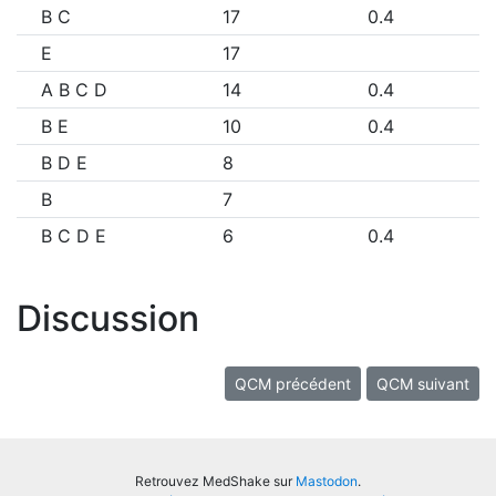
B C
17
0.4
E
17
A B C D
14
0.4
B E
10
0.4
B D E
8
B
7
B C D E
6
0.4
Discussion
QCM précédent
QCM suivant
Retrouvez MedShake sur
Mastodon
.