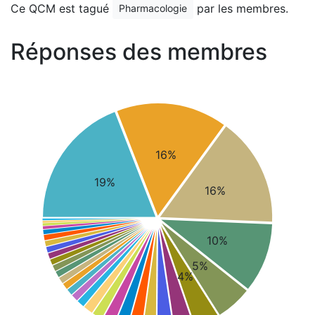
Ce QCM est tagué
par les membres.
Pharmacologie
Réponses des membres
16%
19%
16%
10%
5%
4%