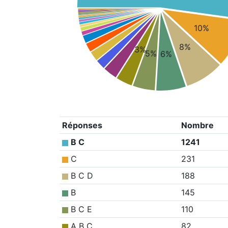
10%
8%
3%
5%
6%
Réponses
Nombre
B C
1241
C
231
B C D
188
B
145
B C E
110
A B C
82