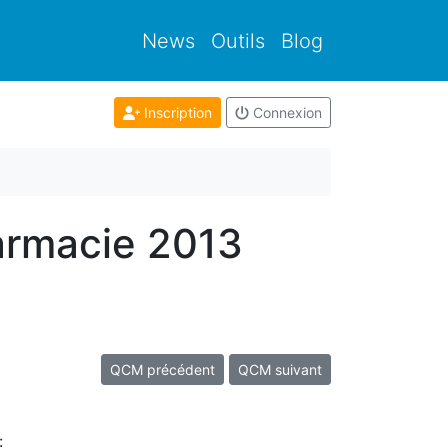
News
Outils
Blog
Inscription
Connexion
armacie 2013
QCM précédent
QCM suivant
: