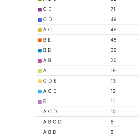
C E
71
C D
49
A C
49
B E
45
B D
39
A B
20
A
19
C D E
13
A C E
12
E
11
A C D
10
A B C D
6
A B D
6