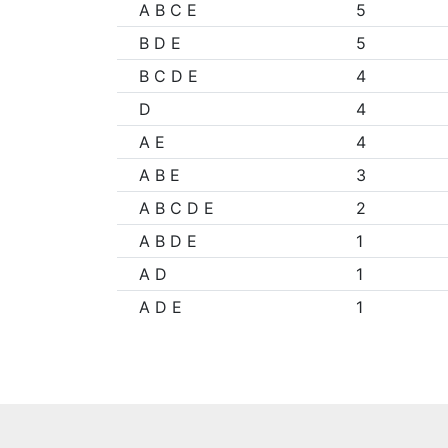
A B C E
5
B D E
5
B C D E
4
D
4
A E
4
A B E
3
A B C D E
2
A B D E
1
A D
1
A D E
1