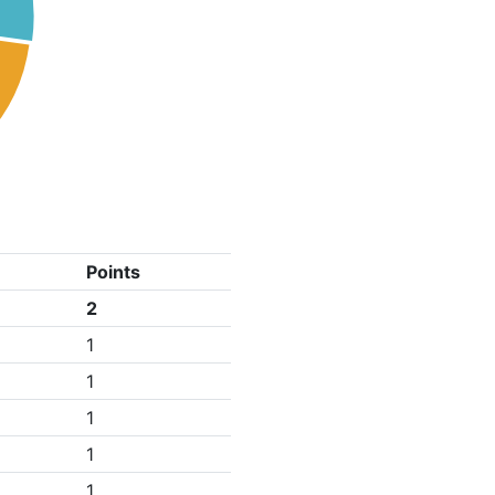
Points
2
1
1
1
1
1