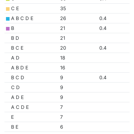
C E
35
A B C D E
26
0.4
B
21
0.4
B D
21
B C E
20
0.4
A D
18
A B D E
16
B C D
9
0.4
C D
9
A D E
9
A C D E
7
E
7
B E
6