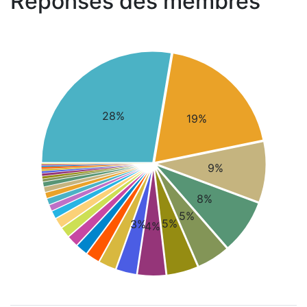
Réponses des membres
28%
19%
9%
8%
5%
5%
3%
4%