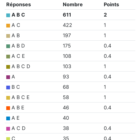
Réponses
Nombre
Points
A B C
611
2
A C
422
1
A B
197
1
A B D
175
0.4
A C E
108
0.4
A B C D
103
1
A
93
0.4
B C
68
1
A B C E
58
1
A B E
46
0.4
A E
40
A C D
38
0.4
C
35
0.4