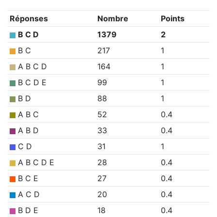
Réponses
Nombre
Points
B C D
1379
2
B C
217
1
A B C D
164
1
B C D E
99
1
B D
88
1
A B C
52
0.4
A B D
33
0.4
C D
31
1
A B C D E
28
0.4
B C E
27
0.4
A C D
20
0.4
B D E
18
0.4