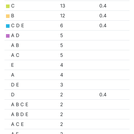
C
13
0.4
B
12
0.4
C D E
6
0.4
A D
5
A B
5
A C
5
E
4
A
4
D E
3
D
2
0.4
A B C E
2
A B D E
2
A C E
2