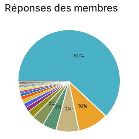
Réponses des membres
62%
4%
10%
4%
7%