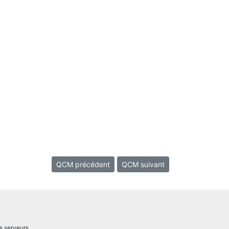
QCM précédent
QCM suivant
s serveurs.