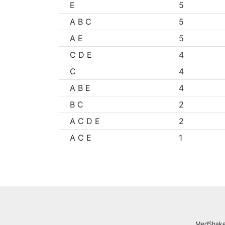
E
5
A B C
5
A E
5
C D E
4
C
4
A B E
4
B C
2
A C D E
2
A C E
1
MedShake.n