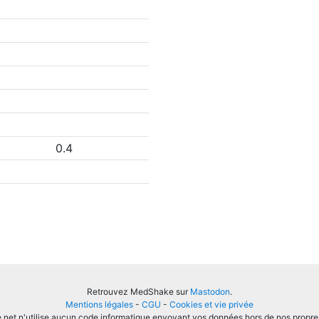
0.4
Retrouvez MedShake sur
Mastodon
.
Mentions légales
-
CGU
-
Cookies et vie privée
et n'utilise aucun code informatique envoyant vos données hors de nos propre