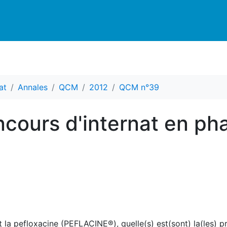
at
Annales
QCM
2012
QCM n°39
cours d'internat en ph
 la pefloxacine (PEFLACINE®), quelle(s) est(sont) la(les) pr