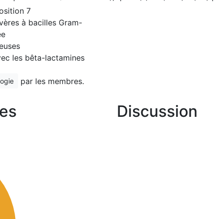
osition 7
évères à bacilles Gram-
ée
neuses
vec les bêta-lactamines
par les membres.
logie
es
Discussion