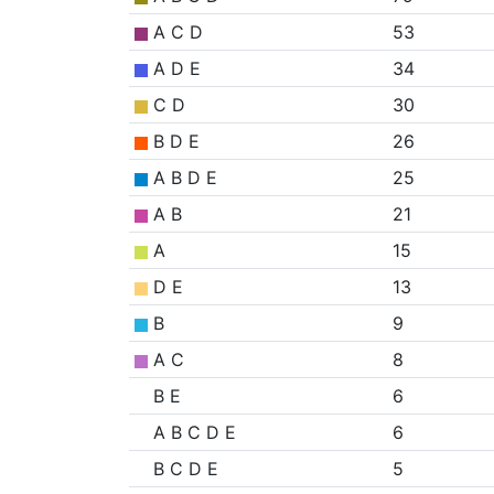
A C D
53
A D E
34
C D
30
B D E
26
A B D E
25
A B
21
A
15
D E
13
B
9
A C
8
B E
6
A B C D E
6
B C D E
5