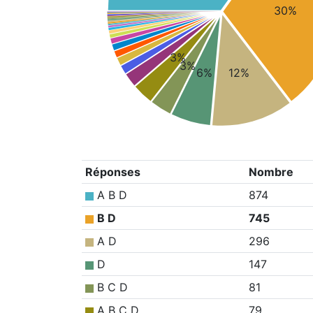
30%
3%
3%
6%
12%
Réponses
Nombre
A B D
874
B D
745
A D
296
D
147
B C D
81
A B C D
79