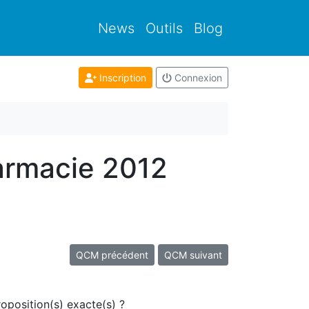
News
Outils
Blog
Inscription
Connexion
armacie 2012
QCM précédent
QCM suivant
oposition(s) exacte(s) ?