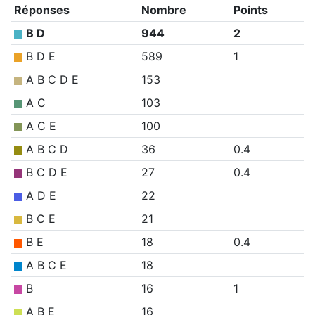
Réponses
Nombre
Points
B D
944
2
B D E
589
1
A B C D E
153
A C
103
A C E
100
A B C D
36
0.4
B C D E
27
0.4
A D E
22
B C E
21
B E
18
0.4
A B C E
18
B
16
1
A B E
16