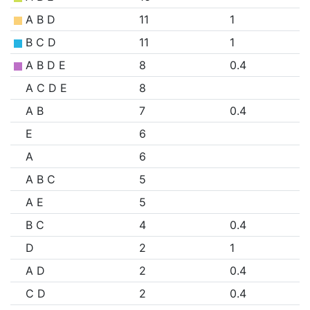
A B D
11
1
B C D
11
1
A B D E
8
0.4
A C D E
8
A B
7
0.4
E
6
A
6
A B C
5
A E
5
B C
4
0.4
D
2
1
A D
2
0.4
C D
2
0.4