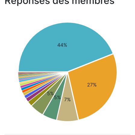
Réponses des membres
44%
27%
5%
5%
7%