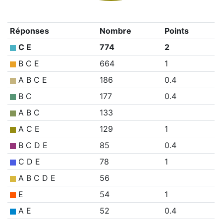
Réponses
Nombre
Points
C E
774
2
B C E
664
1
A B C E
186
0.4
B C
177
0.4
A B C
133
A C E
129
1
B C D E
85
0.4
C D E
78
1
A B C D E
56
E
54
1
A E
52
0.4