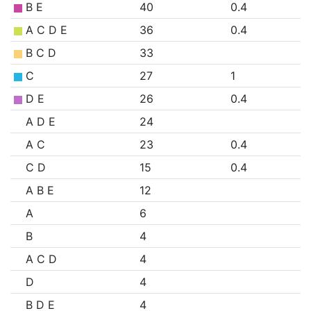
B E
40
0.4
A C D E
36
0.4
B C D
33
C
27
1
D E
26
0.4
A D E
24
A C
23
0.4
C D
15
0.4
A B E
12
A
6
B
4
A C D
4
D
4
B D E
4