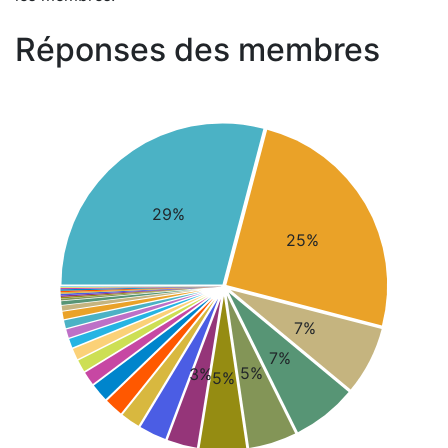
Réponses des membres
29%
25%
7%
7%
5%
3%
5%