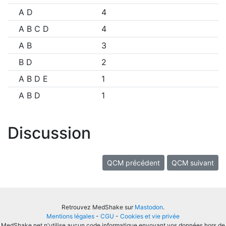
A D
4
A B C D
4
A B
3
B D
2
A B D E
1
A B D
1
Discussion
QCM précédent
QCM suivant
Retrouvez MedShake sur
Mastodon
.
Mentions légales
-
CGU
-
Cookies et vie privée
MedShake.net n'utilise aucun code informatique envoyant vos données hors de