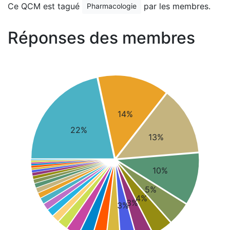
Ce QCM est tagué
par les membres.
Pharmacologie
Réponses des membres
14%
22%
13%
10%
5%
4%
3%
3%