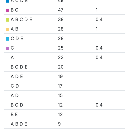
A C D E
49
B C
47
1
A B C D E
38
0.4
A B
28
1
C D E
28
C
25
0.4
A
23
0.4
B C D E
20
A D E
19
C D
17
A D
15
B C D
12
0.4
B E
12
A B D E
9