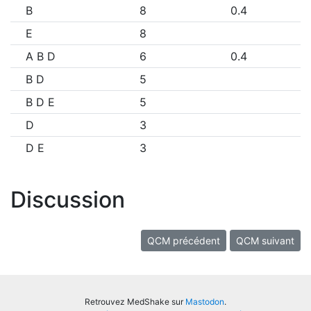
B
8
0.4
E
8
A B D
6
0.4
B D
5
B D E
5
D
3
D E
3
Discussion
QCM précédent
QCM suivant
Retrouvez MedShake sur
Mastodon
.