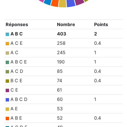
Réponses
Nombre
Points
A B C
403
2
A C E
258
0.4
A C
245
1
A B C E
190
1
A C D
85
0.4
B C E
74
0.4
C E
61
A B C D
60
1
A E
53
A B E
52
0.4