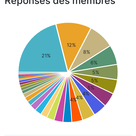
Réponses des membres
12%
8%
21%
6%
5%
5%
5%
4%
4%
4%