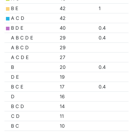
B E
42
1
A C D
42
B D E
40
0.4
A B C D E
29
0.4
A B C D
29
A C D E
27
B
20
0.4
D E
19
B C E
17
0.4
D
16
B C D
14
C D
11
B C
10