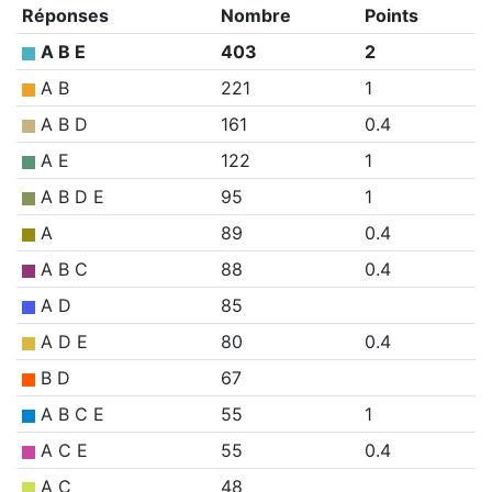
Réponses
Nombre
Points
A B E
403
2
A B
221
1
A B D
161
0.4
A E
122
1
A B D E
95
1
A
89
0.4
A B C
88
0.4
A D
85
A D E
80
0.4
B D
67
A B C E
55
1
A C E
55
0.4
A C
48