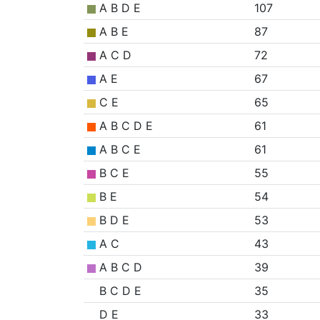
A B D E
107
A B E
87
A C D
72
A E
67
C E
65
A B C D E
61
A B C E
61
B C E
55
B E
54
B D E
53
A C
43
A B C D
39
B C D E
35
D E
33