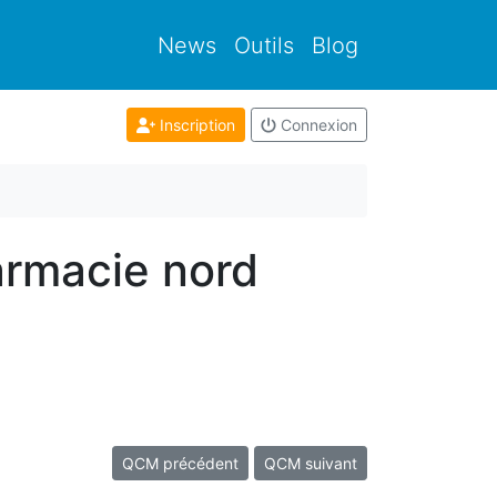
News
Outils
Blog
Inscription
Connexion
armacie nord
QCM précédent
QCM suivant