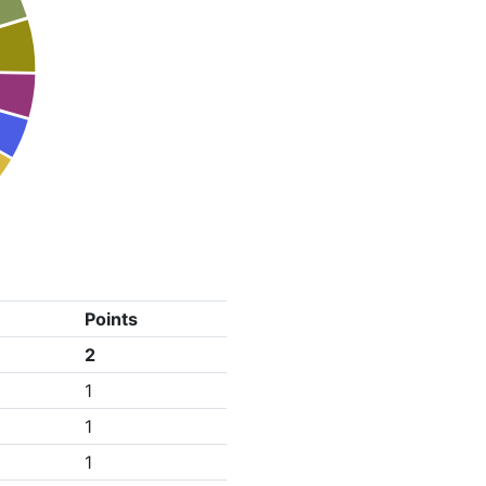
Points
2
1
1
1