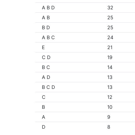
A B D
32
A B
25
B D
25
A B C
24
E
21
C D
19
B C
14
A D
13
B C D
13
C
12
B
10
A
9
D
8