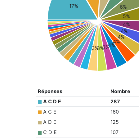
17%
6%
5%
4%
4%
4%
4%
4%
3%
3%
3%
Réponses
Nombre
A C D E
287
A C E
160
A D E
125
C D E
107