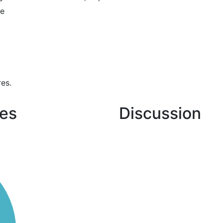
ne
es.
es
Discussion