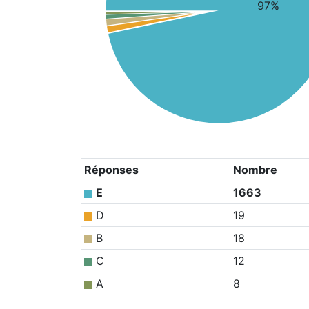
97%
Réponses
Nombre
E
1663
D
19
B
18
C
12
A
8