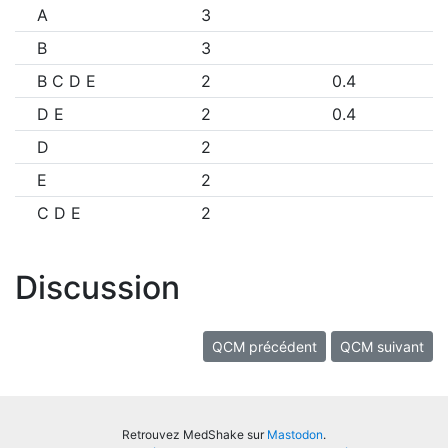
A
3
B
3
B C D E
2
0.4
D E
2
0.4
D
2
E
2
C D E
2
Discussion
QCM précédent
QCM suivant
Retrouvez MedShake sur
Mastodon
.