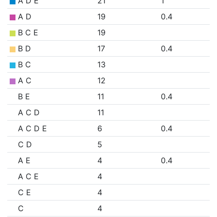
A D E
21
1
A D
19
0.4
B C E
19
B D
17
0.4
B C
13
A C
12
B E
11
0.4
A C D
11
A C D E
6
0.4
C D
5
A E
4
0.4
A C E
4
C E
4
C
4