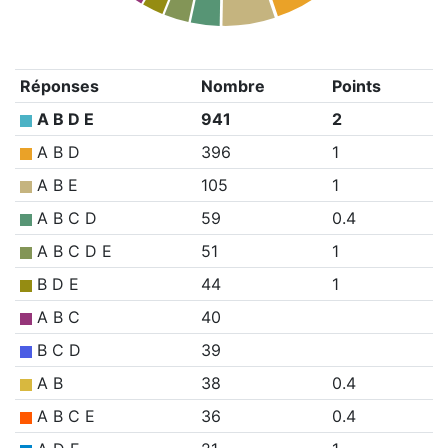
Réponses
Nombre
Points
A B D E
941
2
A B D
396
1
A B E
105
1
A B C D
59
0.4
A B C D E
51
1
B D E
44
1
A B C
40
B C D
39
A B
38
0.4
A B C E
36
0.4