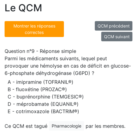
Le QCM
Montrer les réponses
QCM précédent
correctes
QCM suivant
Question n°9 - Réponse simple
Parmi les médicaments suivants, lequel peut
provoquer une hémolyse en cas de déficit en glucose-
6-phosphate déhydrogénase (G6PD) ?
A - imipramine (TOFRANIL®)
B - fluoxétine (PROZAC®)
C - buprénorphine (TEMGESIC®)
D - méprobamate (EQUANIL®)
E - cotrimoxazole (BACTRIM®)
Ce QCM est tagué
par les membres.
Pharmacologie