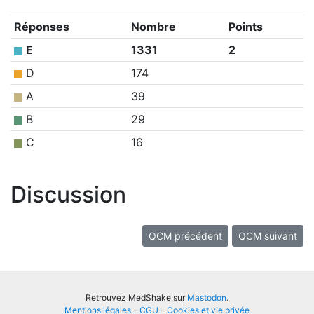
Réponses
Nombre
Points
E
1331
2
D
174
A
39
B
29
C
16
Discussion
QCM précédent
QCM suivant
Retrouvez MedShake sur
Mastodon
.
Mentions légales
-
CGU
-
Cookies et vie privée