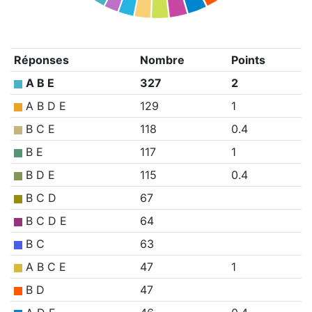
Réponses
Nombre
Points
A B E
327
2
A B D E
129
1
B C E
118
0.4
B E
117
1
B D E
115
0.4
B C D
67
B C D E
64
B C
63
A B C E
47
1
B D
47