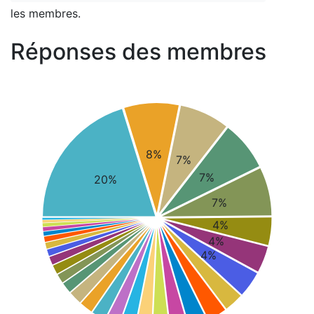
les membres.
Réponses des membres
8%
7%
7%
20%
7%
4%
4%
4%