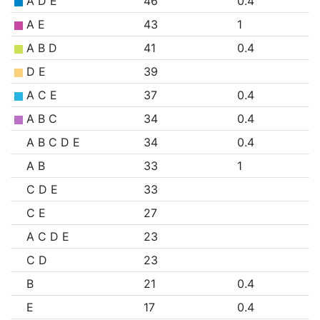
A D E
46
0.4
A E
43
1
A B D
41
0.4
D E
39
A C E
37
0.4
A B C
34
0.4
A B C D E
34
0.4
A B
33
1
C D E
33
C E
27
A C D E
23
C D
23
B
21
0.4
E
17
0.4