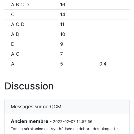
A B C D
16
C
14
A C D
11
A D
10
D
9
A C
7
A
5
0.4
Discussion
Messages sur ce QCM
Ancien membre
- 2022-02-07 14:57:56
Tom la sérotonine est synthétisée en dehors des plaquettes