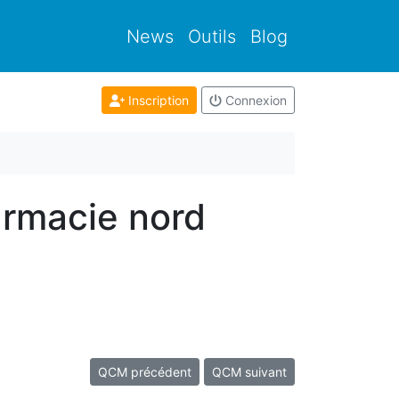
News
Outils
Blog
Inscription
Connexion
armacie nord
QCM précédent
QCM suivant