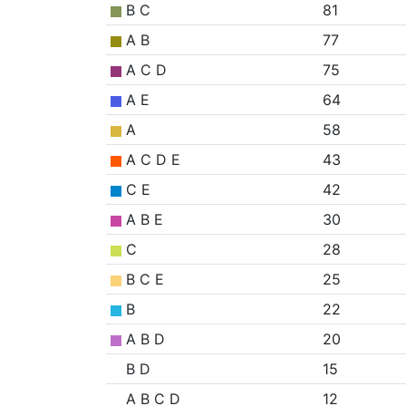
B C
81
A B
77
A C D
75
A E
64
A
58
A C D E
43
C E
42
A B E
30
C
28
B C E
25
B
22
A B D
20
B D
15
A B C D
12