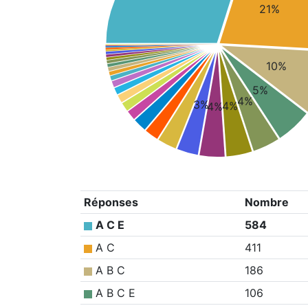
21%
10%
5%
4%
3%
4%
4%
Réponses
Nombre
A C E
584
A C
411
A B C
186
A B C E
106