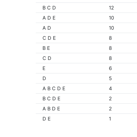
B C D
12
A D E
10
A D
10
C D E
8
B E
8
C D
8
E
6
D
5
A B C D E
4
B C D E
2
A B D E
2
D E
1